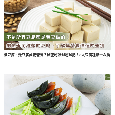
板豆腐、嫩豆腐誰更營養？減肥吃錯越吃越肥！8大豆腐種類一次看