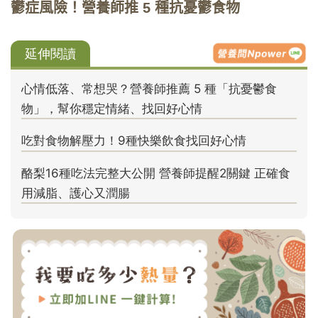
鬱症風險！營養師推 5 種抗憂鬱食物