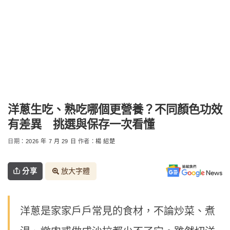
洋蔥生吃、熟吃哪個更營養？不同顏色功效
有差異 挑選與保存一次看懂
日期：
2026 年 7 月 29 日
作者：
楊 紹楚
分享
放大字體
洋蔥是家家戶戶常見的食材，不論炒菜、煮