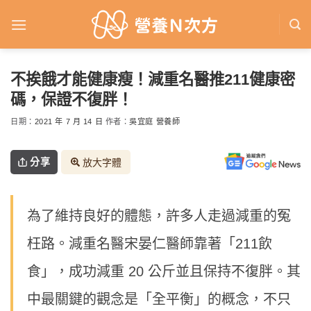
Skip
to
content
不挨餓才能健康瘦！減重名醫推211健康密
碼，保證不復胖！
日期：
2021 年 7 月 14 日
作者：
吳宜庭 營養師
分享
放大字體
為了維持良好的體態，許多人走過減重的冤
枉路。減重名醫宋晏仁醫師靠著「211飲
食」，成功減重 20 公斤並且保持不復胖。其
中最關鍵的觀念是「全平衡」的概念，不只