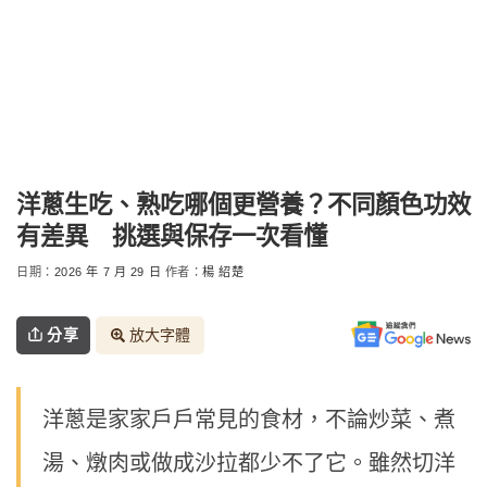
洋蔥生吃、熟吃哪個更營養？不同顏色功效
有差異 挑選與保存一次看懂
日期：
2026 年 7 月 29 日
作者：
楊 紹楚
分享
放大字體
洋蔥是家家戶戶常見的食材，不論炒菜、煮
湯、燉肉或做成沙拉都少不了它。雖然切洋