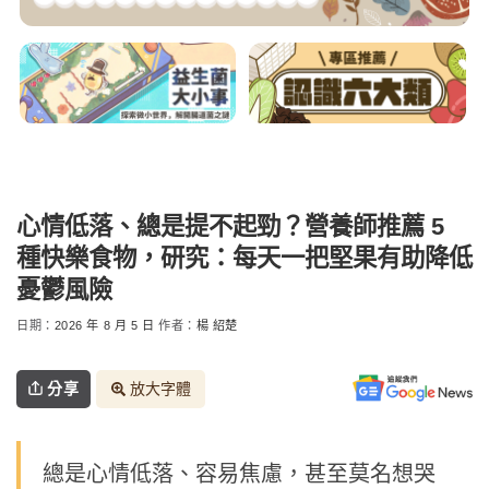
心情低落、總是提不起勁？營養師推薦 5
種快樂食物，研究：每天一把堅果有助降低
憂鬱風險
日期：
2026 年 8 月 5 日
作者：
楊 紹楚
分享
放大字體
總是心情低落、容易焦慮，甚至莫名想哭