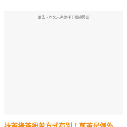
廣告 - 內文未完請往下繼續閱讀
抹茶綠茶
殺菁方式有別！
煎茶是例外