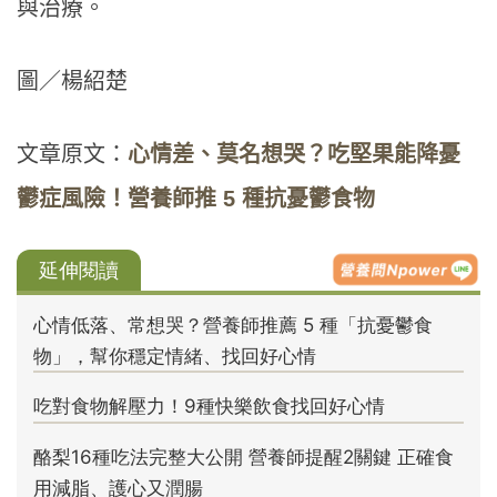
與治療。
圖／楊紹楚
文章原文：
心情差、莫名想哭？吃堅果能降憂
鬱症風險！營養師推 5 種抗憂鬱食物