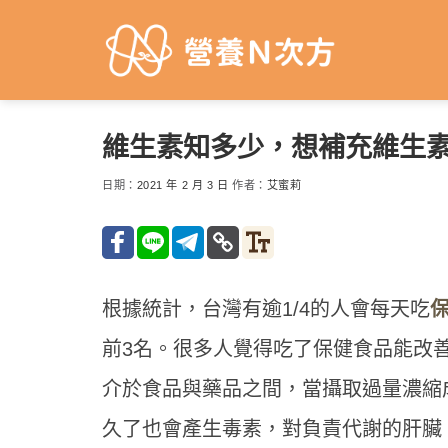
Skip
to
content
維生素知多少，想補充維生
日期：
2021 年 2 月 3 日
作者：
艾蜜莉
根據統計，台灣有逾1/4的人會每天吃
前3名。很多人覺得吃了保健食品能改
介於食品與藥品之間，當攝取過量濃縮
久了也會產生毒素，對負責代謝的肝臟