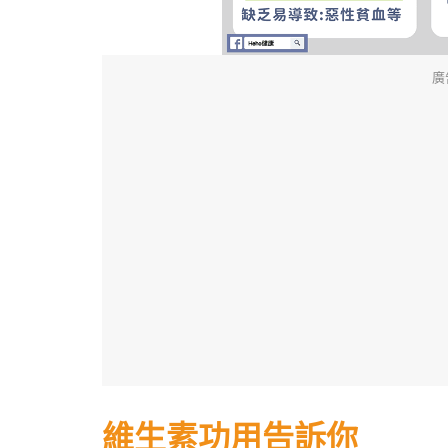
廣
維生素功用告訴你