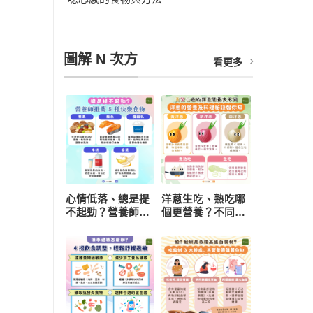
圖解 N 次方
看更多
心情低落、總是提
洋蔥生吃、熟吃哪
不起勁？營養師推
個更營養？不同顏
薦 5 種快樂食物，
色功效有差異 挑
研究：每天一把堅
選與保存一次看懂
果有助降低憂鬱風
險