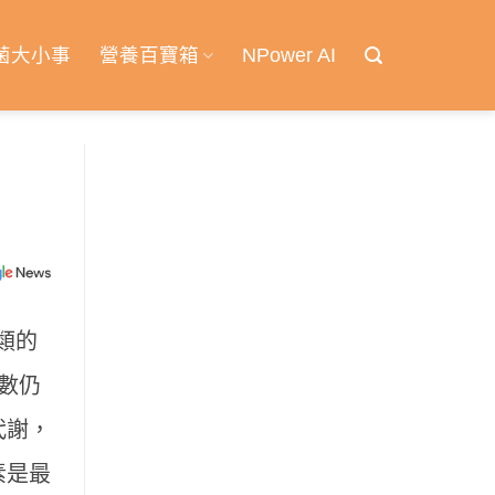
菌大小事
營養百寶箱
NPower AI
類的
數仍
代謝，
素是最