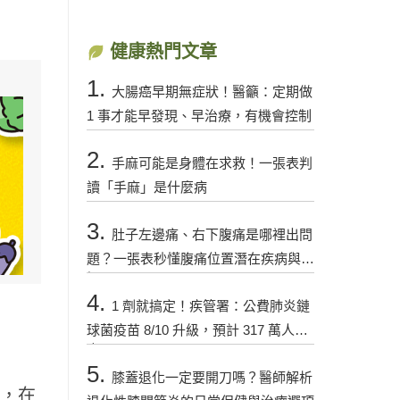
健康熱門文章
1.
大腸癌早期無症狀！醫籲：定期做
1 事才能早發現、早治療，有機會控制
2.
手麻可能是身體在求救！一張表判
讀「手麻」是什麼病
3.
肚子左邊痛、右下腹痛是哪裡出問
題？一張表秒懂腹痛位置潛在疾病與警
訊
4.
1 劑就搞定！疾管署：公費肺炎鏈
球菌疫苗 8/10 升級，預計 317 萬人受
惠
5.
膝蓋退化一定要開刀嗎？醫師解析
分，在