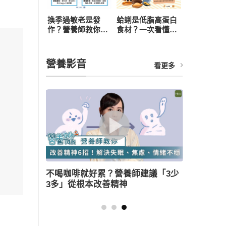
換季過敏老是發
蛤蜊是低脂高蛋白
作？營養師教你從
食材？一次看懂營
飲食下手，4 招打
養價值、3 大好處
造抗敏體質
與食用禁忌
營養影音
看更多
冷哈啾打不
不喝咖啡就好累？營養師建議「3少
薑母鴨
挑選重點」
3多」從根本改善精神
三大美