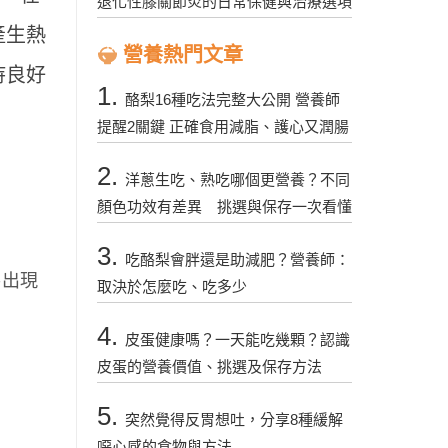
退化性膝關節炎的日常保健與治療選項
產生熱
營養熱門文章
持良好
1.
酪梨16種吃法完整大公開 營養師
提醒2關鍵 正確食用減脂、護心又潤腸
2.
洋蔥生吃、熟吃哪個更營養？不同
顏色功效有差異 挑選與保存一次看懂
3.
吃酪梨會胖還是助減肥？營養師：
易出現
取決於怎麼吃、吃多少
4.
皮蛋健康嗎？一天能吃幾顆？認識
皮蛋的營養價值、挑選及保存方法
5.
突然覺得反胃想吐，分享8種緩解
噁心感的食物與方法