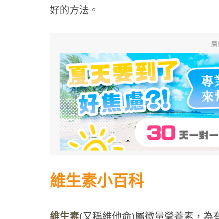
好的方法。
廣
維生素小百科
維生素
(又稱維他命)屬微量營養素，