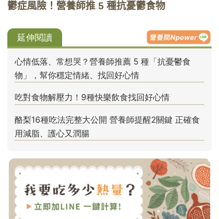
鬱症風險！營養師推 5 種抗憂鬱食物