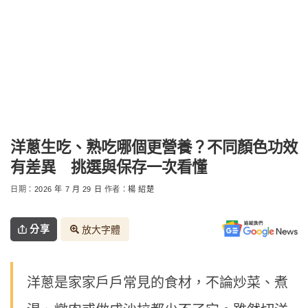
洋蔥生吃、熟吃哪個更營養？不同顏色功效
有差異 挑選與保存一次看懂
日期：
2026 年 7 月 29 日
作者：
楊 紹楚
分享
放大字體
洋蔥是家家戶戶常見的食材，不論炒菜、煮