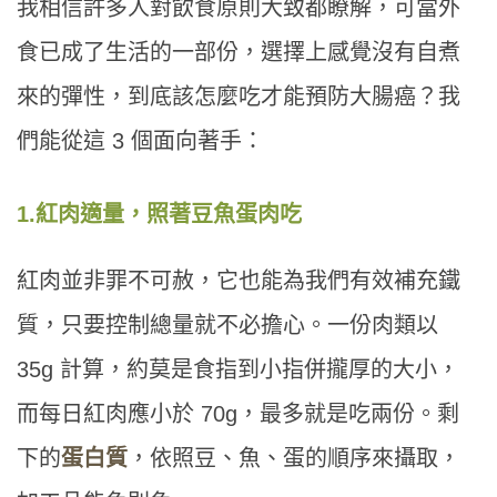
我相信許多人對飲食原則大致都瞭解，可當外
食已成了生活的一部份，選擇上感覺沒有自煮
來的彈性，到底該怎麼吃才能預防大腸癌？我
們能從這 3 個面向著手：
1.
紅肉適量，照著豆魚蛋肉吃
紅肉並非罪不可赦，它也能為我們有效補充鐵
質，只要控制總量就不必擔心。一份肉類以
35g 計算，約莫是食指到小指併攏厚的大小，
而每日紅肉應小於 70g，最多就是吃兩份。剩
下的
蛋白質
，依照豆、魚、蛋的順序來攝取，