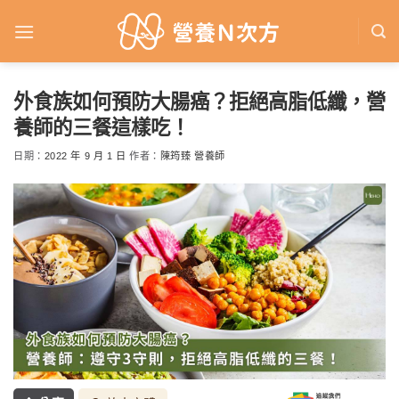
Skip
to
content
外食族如何預防大腸癌？拒絕高脂低纖，營
養師的三餐這樣吃！
日期：
2022 年 9 月 1 日
作者：
陳筠臻 營養師