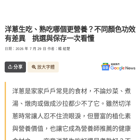
洋蔥生吃、熟吃哪個更營養？不同顏色功效
有差異 挑選與保存一次看懂
日期：
2026 年 7 月 29 日
作者：
楊 紹楚
分享
放大字體
洋蔥是家家戶戶常見的食材，不論炒菜、煮
湯、燉肉或做成沙拉都少不了它。雖然切洋
蔥時常讓人忍不住流眼淚，但豐富的植化素
與營養價值，也讓它成為營養師推薦的健康