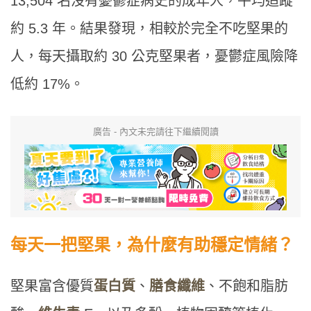
13,504 名沒有憂鬱症病史的成年人，平均追蹤
約 5.3 年。結果發現，相較於完全不吃堅果的
人，每天攝取約 30 公克堅果者，憂鬱症風險降
低約 17%。
廣告 - 內文未完請往下繼續閱讀
每天一把堅果，為什麼有助穩定情緒？
堅果富含優質
蛋白質
、
膳食纖維
、不飽和脂肪