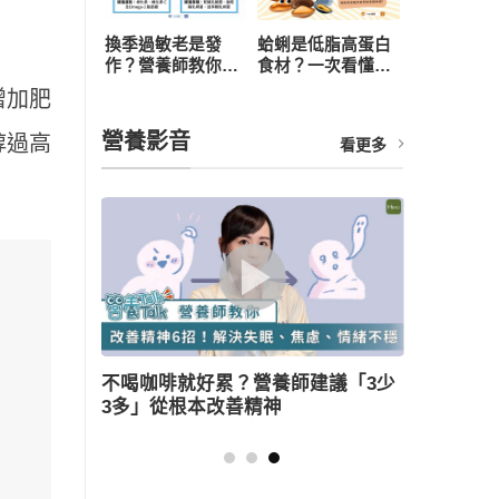
換季過敏老是發
蛤蜊是低脂高蛋白
作？營養師教你從
食材？一次看懂營
飲食下手，4 招打
養價值、3 大好處
增加肥
造抗敏體質
與食用禁忌
營養影音
醇過高
看更多
議「3少
薑母鴨怎麼吃健康無負擔？營養師教
三大美味訣竅