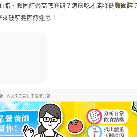
血脂、膽固醇過高怎麼辦？怎麼吃才能降低
膽固醇
思妤來破解膽固醇迷思！
告 - 內文未完請往下繼續閱讀