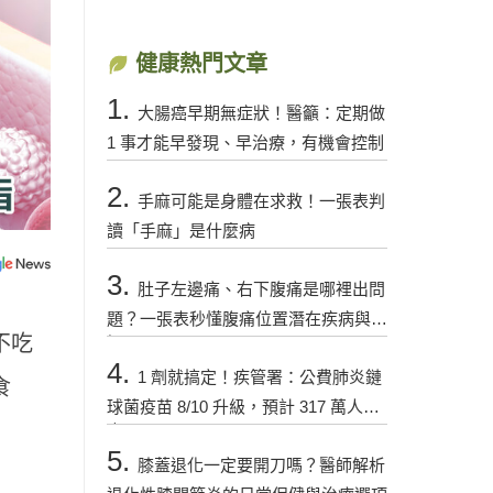
健康熱門文章
1.
大腸癌早期無症狀！醫籲：定期做
1 事才能早發現、早治療，有機會控制
2.
手麻可能是身體在求救！一張表判
讀「手麻」是什麼病
3.
肚子左邊痛、右下腹痛是哪裡出問
題？一張表秒懂腹痛位置潛在疾病與警
不吃
訊
4.
1 劑就搞定！疾管署：公費肺炎鏈
食
球菌疫苗 8/10 升級，預計 317 萬人受
惠
5.
膝蓋退化一定要開刀嗎？醫師解析