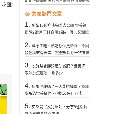
退化性膝關節炎的日常保健與治療選項
？吃雞
營養熱門文章
1.
酪梨16種吃法完整大公開 營養師
提醒2關鍵 正確食用減脂、護心又潤腸
2.
洋蔥生吃、熟吃哪個更營養？不同
顏色功效有差異 挑選與保存一次看懂
3.
吃酪梨會胖還是助減肥？營養師：
取決於怎麼吃、吃多少
4.
皮蛋健康嗎？一天能吃幾顆？認識
皮蛋的營養價值、挑選及保存方法
5.
突然覺得反胃想吐，分享8種緩解
噁心感的食物與方法