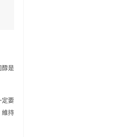
固醇是
一定要
、維持