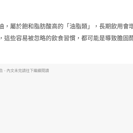
油，屬於飽和脂肪酸高的「油脂類」，長期飲用會
，這些容易被忽略的飲食習慣，都可能是導致膽固
告 - 內文未完請往下繼續閱讀
聚餐多腸胃不適？天冷哈啾打不
不喝咖啡就好累？營養師建
營養師揭秘「益生菌挑選重點」
3多」從根本改善精神
保護力