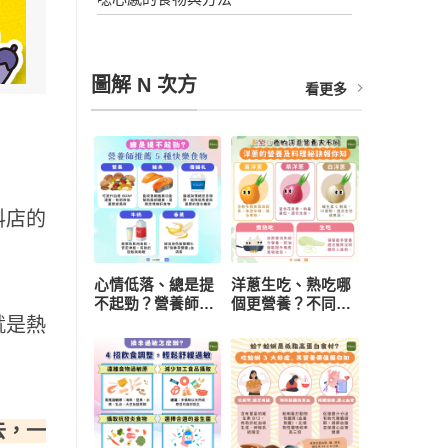
圖解 N 次方
看更多
料店的
心情低落、總是提
洋蔥生吃、熟吃哪
不起勁？營養師推
個更營養？不同顏
就是熱
薦 5 種快樂食物，
色功效有差異 挑
研究：每天一把堅
選與保存一次看懂
果有助降低憂鬱風
險
去，一