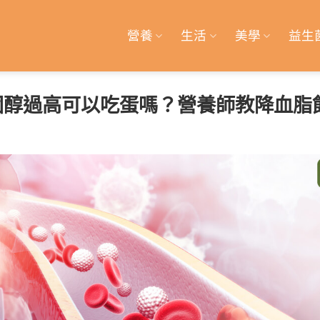
營養
生活
美學
益生
固醇過高可以吃蛋嗎？營養師教降血脂