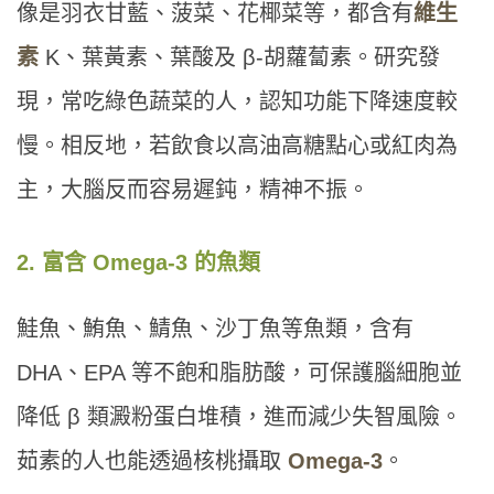
像是羽衣甘藍、菠菜、花椰菜等，都含有
維生
素
K、葉黃素、葉酸及 β-胡蘿蔔素。研究發
現，常吃綠色蔬菜的人，認知功能下降速度較
慢。相反地，若飲食以高油高糖點心或紅肉為
主，大腦反而容易遲鈍，精神不振。
2. 富含 Omega-3 的魚類
鮭魚、鮪魚、鯖魚、沙丁魚等魚類，含有
DHA、EPA 等不飽和脂肪酸，可保護腦細胞並
降低 β 類澱粉蛋白堆積，進而減少失智風險。
茹素的人也能透過核桃攝取
Omega-3
。