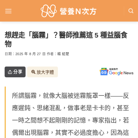
Skip
to
content
想趕走「腦霧」？醫師推薦這 5 種益腦食
物
日期：
2025 年 8 月 27 日
作者：
楊 紹楚
分享
放大字體
所謂腦霧，就像大腦被迷霧籠罩一樣——反
應遲鈍、思緒混亂，做事老是卡卡的，甚至
一時之間想不起剛剛的記憶。專家指出，若
偶爾出現腦霧，其實不必過度擔心，因為這