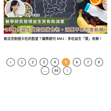
無法克制想大吃的慾望？國際期刊 BMJ：多吃益生「質」有解！
1
2
3
4
5
6
7
8
...
44