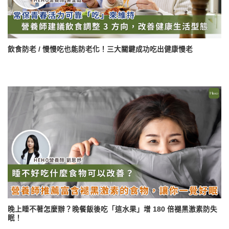
飲食防老 / 慢慢吃也能防老化！三大關鍵成功吃出健康慢老
晚上睡不著怎麼辦？晚餐飯後吃「這水果」增 180 倍褪黑激素防失
眠！