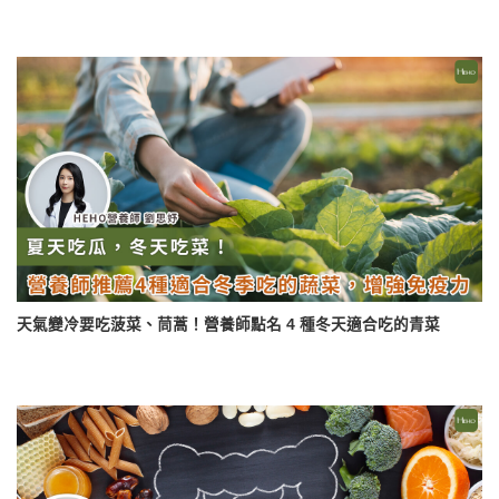
天氣變冷要吃菠菜、茼蒿！營養師點名 4 種冬天適合吃的青菜