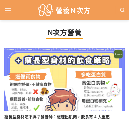
Skip
to
content
N次方營養
瘦長型身材吃不胖？營養師：想練出肌肉，飲食有 4 大重點