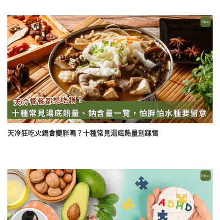
天冷狂吃火鍋會變胖嗎？十種常見湯底熱量別踩雷