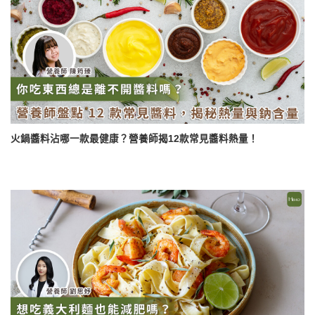
火鍋醬料沾哪一款最健康？營養師揭12款常見醬料熱量！