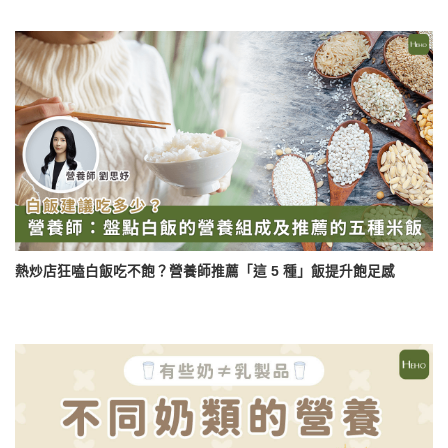
熱炒店狂嗑白飯吃不飽？營養師推薦「這 5 種」飯提升飽足感