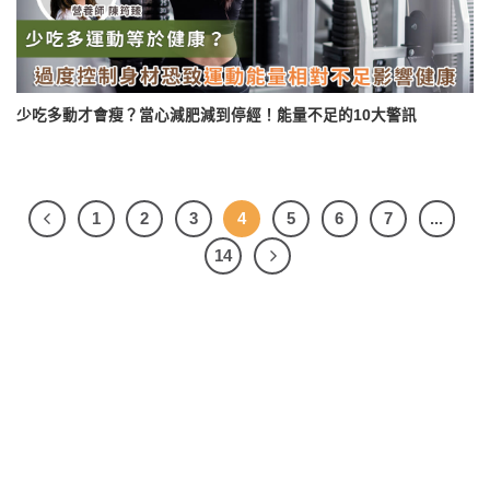
少吃多動才會瘦？當心減肥減到停經！能量不足的10大警訊
1
2
3
4
5
6
7
...
14