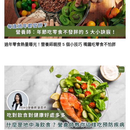
過年零食熱量曝光！營養師親授 5 個小技巧 嘴饞吃零食不怕胖