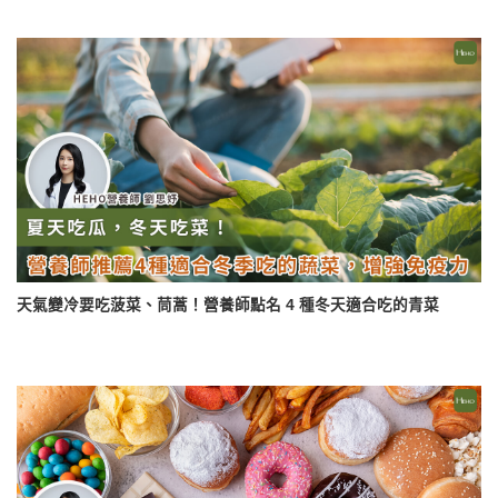
天氣變冷要吃菠菜、茼蒿！營養師點名 4 種冬天適合吃的青菜