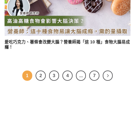
愛吃巧克力、薯條會改變大腦？營養師揭「這 10 種」食物大腦易成
癮！
1
2
3
4
...
7