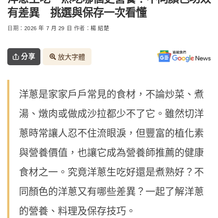
有差異 挑選與保存一次看懂
日期：
2026 年 7 月 29 日
作者：
楊 紹楚
分享
放大字體
洋蔥是家家戶戶常見的食材，不論炒菜、煮
湯、燉肉或做成沙拉都少不了它。雖然切洋
蔥時常讓人忍不住流眼淚，但豐富的植化素
與營養價值，也讓它成為營養師推薦的健康
食材之一。究竟洋蔥生吃好還是煮熟好？不
同顏色的洋蔥又有哪些差異？一起了解洋蔥
的營養、料理及保存技巧。