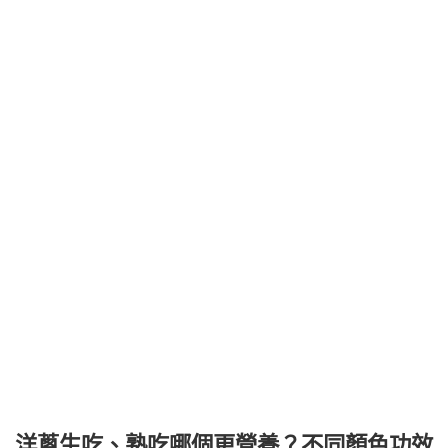
洋蔥生吃、熟吃哪個更營養？不同顏色功效