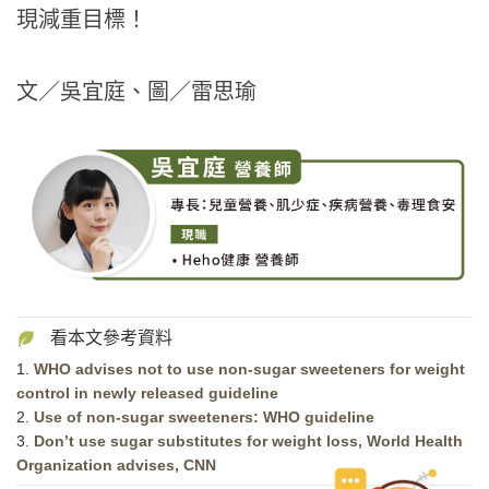
現減重目標！
文／吳宜庭、圖／雷思瑜
1.
WHO advises not to use non-sugar sweeteners for weight
control in newly released guideline
2.
Use of non-sugar sweeteners: WHO guideline
3.
Don’t use sugar substitutes for weight loss, World Health
Organization advises, CNN