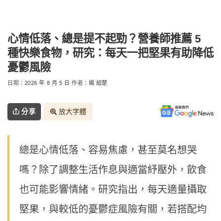
心情低落、總是提不起勁？營養師推薦 5
種快樂食物，研究：每天一把堅果有助降低
憂鬱風險
日期：
2026 年 8 月 5 日
作者：
楊 紹楚
分享
放大字體
總是心情低落、容易焦慮，甚至莫名想哭
嗎？除了調整生活作息與適當紓壓外，飲食
也可能影響情緒。研究指出，每天適量攝取
堅果，與較低的憂鬱症風險有關，若搭配均