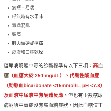
氣短、易喘
呼氣時有水果味
意識混亂
頭痛
肌肉僵硬或疼痛
皮膚和口腔乾燥
糖尿病酮酸中毒的診斷標準有以下三項：
高
血
糖
（血糖大於 250 mg/dL）、代謝性酸血症
（動脈血bicarbonate <15mmol/L, pH <7.3）
及血液中尿液中有酮體反應
。但也有少數糖尿
病酮酸中毒症沒有高血糖症狀，因此血糖值正