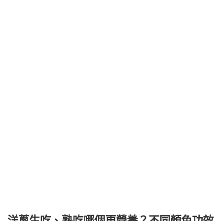
洋蔥生吃、熟吃哪個更營養？不同顏色功效