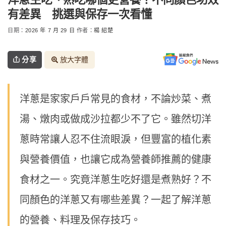
有差異 挑選與保存一次看懂
日期：
2026 年 7 月 29 日
作者：
楊 紹楚
分享
放大字體
洋蔥是家家戶戶常見的食材，不論炒菜、煮
湯、燉肉或做成沙拉都少不了它。雖然切洋
蔥時常讓人忍不住流眼淚，但豐富的植化素
與營養價值，也讓它成為營養師推薦的健康
食材之一。究竟洋蔥生吃好還是煮熟好？不
同顏色的洋蔥又有哪些差異？一起了解洋蔥
的營養、料理及保存技巧。