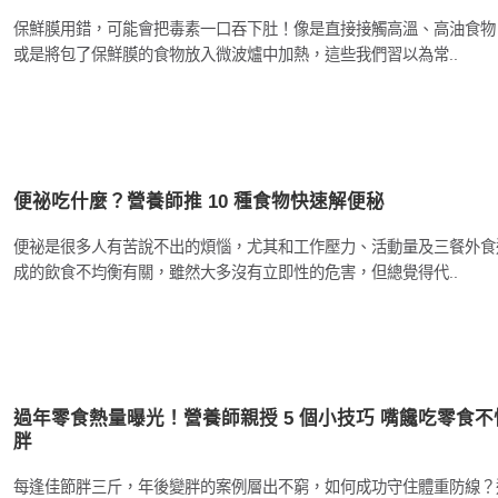
保鮮膜用錯，可能會把毒素一口吞下肚！像是直接接觸高溫、高油食物
或是將包了保鮮膜的食物放入微波爐中加熱，這些我們習以為常..
便祕吃什麼？營養師推 10 種食物快速解便秘
便祕是很多人有苦說不出的煩惱，尤其和工作壓力、活動量及三餐外食
成的飲食不均衡有關，雖然大多沒有立即性的危害，但總覺得代..
過年零食熱量曝光！營養師親授 5 個小技巧 嘴饞吃零食不
胖
每逢佳節胖三斤，年後變胖的案例層出不窮，如何成功守住體重防線？