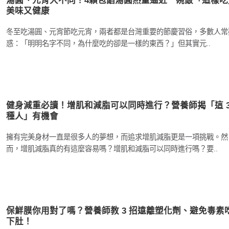
湯圓、元宵大不同！4顆包餡湯圓熱量逼近一碗飯「這樣吃
美味又健康
冬至吃湯圓、元宵節吃元宵，兩者都是台灣重要的節慶習俗，多數人常
惑：「明明名字不同，為什麼吃的卻是一樣的東西？」但其實元..
健身減重必讀！增肌和減脂可以同時進行？營養師揭「這 
種人」有機會
擁有完美身材一直是很多人的夢想，而追求增肌減脂更是一項挑戰。然
而，增肌減脂真的有這麼容易嗎？增肌和減脂可以同時進行嗎？要..
保鮮膜你用對了嗎？營養師教 3 招遠離塑化劑、避免毒素
下肚！