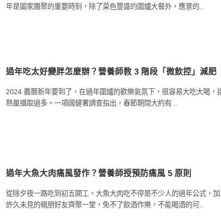
年是闔家團聚的重要時刻，除了菜色豐盛的圍爐大餐外，應景的..
過年吃太好變胖怎麼辦？營養師教 3 階段「微飲控」減肥
2024 農曆新年要到了，在過年圍爐的歡樂氣氛下，很容易大吃大喝，
熱量攝取過多。一項國健署調查指出，春節期間大約有 ..
過年大魚大肉痛風發作？營養師授預防痛風 5 原則
從除夕夜一路吃到初五開工，大魚大肉吃不停是不少人的過年公式，加
許久未見的親朋好友齊聚一堂，免不了飲酒作樂，不能喝酒的可..