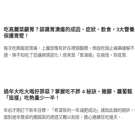
吃高麗菜顧胃？認識胃潰瘍的成因、症狀、飲食，3大營養
保護胃壁！
每次吃飽飯就胃痛，上腹部像有針在裡頭翻攪，想說吃個止痛藥緩解不
適，殊不知吃了恐讓病情惡化！原來是「胃潰瘍」在搞怪。到底胃..
過年大吃大喝好罪惡？掌握吃不胖 4 秘訣，豬腳、蘿蔔糕
「這樣」吃熱量少一半！
年初才剛訂下新年目標，「希望新的一年減肥成功」諸如此類的期許，
面對過年整桌的團圓菜的誘惑又難以割捨，擔心連續狂吃幾天，..