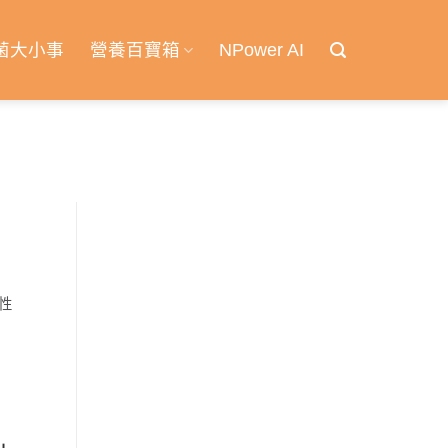
菌大小事
營養百寶箱
NPower AI
」
性