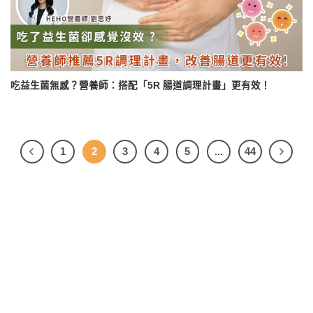
吃益生菌無感？營養師：搭配「5R 腸道調理計畫」更有效！
1
2
3
4
5
...
44