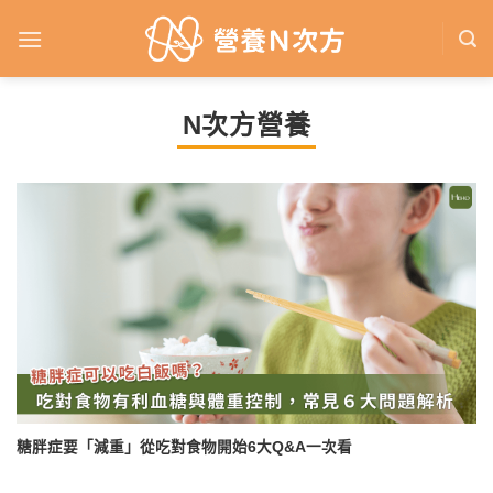
Skip
to
content
N次方營養
糖胖症要「減重」從吃對食物開始6大Q&A一次看