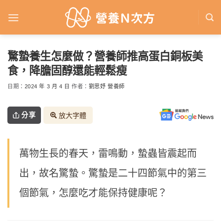
Skip
to
content
驚蟄養生怎麼做？營養師推高蛋白銅板美
食，降膽固醇還能輕鬆瘦
日期：
2024 年 3 月 4 日
作者：
劉思妤 營養師
分享
放大字體
萬物生長的春天，雷鳴動，蟄蟲皆震起而
出，故名驚蟄。驚蟄是二十四節氣中的第三
個節氣，怎麼吃才能保持健康呢？