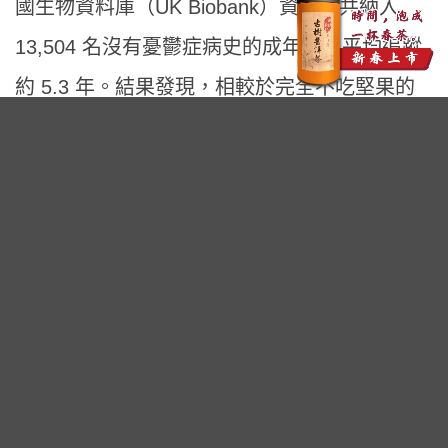
國生物資料庫（UK Biobank）資料，共納入
13,504 名沒有憂鬱症病史的成年人，平均追蹤
約 5.3 年。結果發現，相較於完全不吃堅果的
人，每天攝取約 30 公克堅果者，憂鬱症風險降
低約 17%。
廣告 - 內文未完請往下繼續閱讀
每天一把堅果，為什麼有助穩定情緒？
堅果富含優質
蛋白質
、
膳食纖維
、不飽和脂肪
酸、
維生素
E，以及多酚、植物固醇等植化