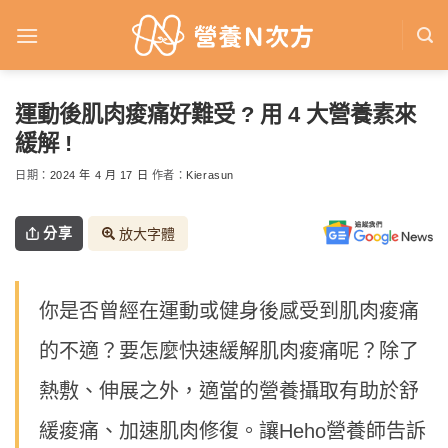
Skip
to
content
運動後肌肉痠痛好難受 ? 用 4 大營養素來
緩解 !
日期：
2024 年 4 月 17 日
作者：
Kierasun
分享
放大字體
你是否曾經在運動或健身後感受到肌肉痠痛
的不適？要怎麼快速緩解肌肉痠痛呢？除了
熱敷、伸展之外，適當的營養攝取有助於舒
緩痠痛、加速肌肉修復。讓Heho營養師告訴