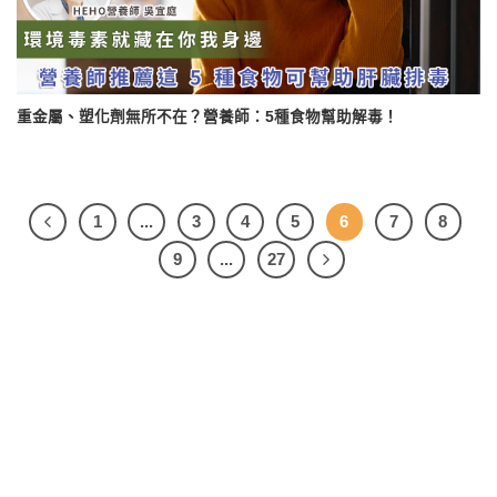
重金屬、塑化劑無所不在？營養師：5種食物幫助解毒！
1
...
3
4
5
6
7
8
9
...
27