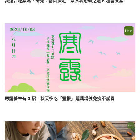
我適合吃素嗎？研究：基因決定！素食者恐缺乏這 6 種營養素
寒露養生有 3 招！秋天多吃「靈根」蓮藕增強免疫不感冒