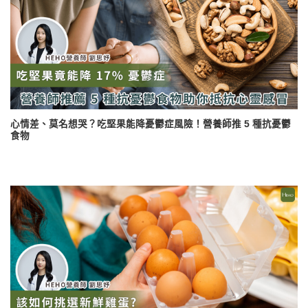
心情差、莫名想哭？吃堅果能降憂鬱症風險！營養師推 5 種抗憂鬱
食物