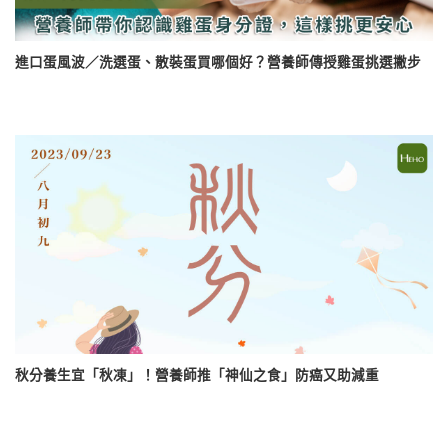
進口蛋風波／洗選蛋、散裝蛋買哪個好？營養師傳授雞蛋挑選撇步
秋分養生宜「秋凍」！營養師推「神仙之食」防癌又助減重