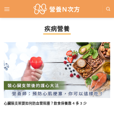
Skip
to
content
疾病營養
心臟裝支架要如何防血管阻塞？飲食保養靠 4 多 3 少