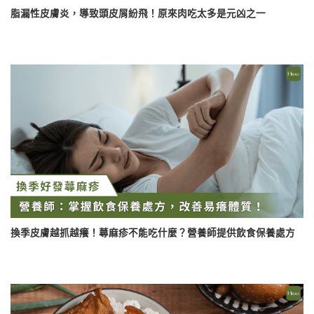
脂漏性皮膚炎，導致頭皮屑紛飛！原來肉吃太多是元凶之一
換季皮膚越抓越癢！蕁麻疹不能吃什麼？營養師提供飲食保養處方