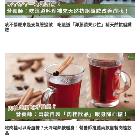
咳不停原來是支氣管過敏！吃這道「洋蔥蘋果沙拉」補天然抗組織
胺
吃肉桂可以降血糖？天冷喝熱飲暖身！營養師推薦兩款自製肉桂飲
品