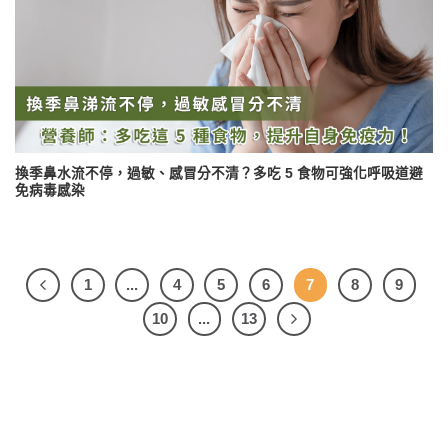
換季鼻水流不停，過敏、感冒分不清？多吃 5 食物可強化呼吸道避
免病毒感染
1
...
4
5
6
7
8
9
10
...
13