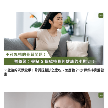
50歲後的沉默殺手！骨質疏鬆該怎麼吃、怎麼動？5步驟保持骨骼健
康