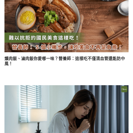
爌肉飯、滷肉飯你愛哪一味？營養師：這樣吃不僅清血管還能防中
風！